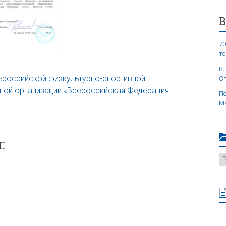
70
то
Вл
ероссийской физкультурно-спортивной
Сп
ной организации «Всероссийская Федерация
Пе
Ма
: