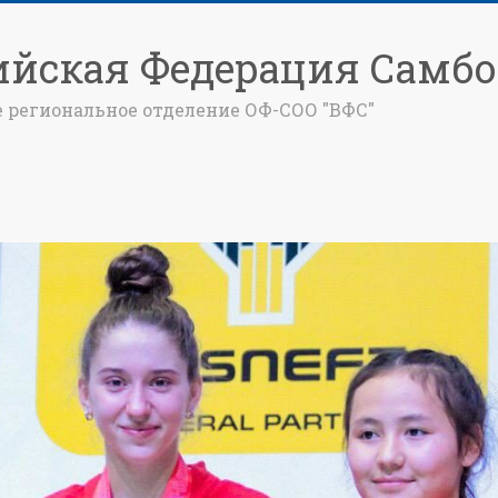
ийская Федерация Самбо
е региональное отделение ОФ-СОО "ВФС"