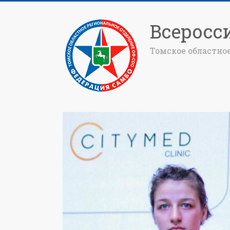
Всеросс
Томское областно