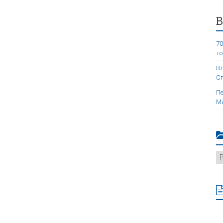
70
то
Вл
Сп
Пе
Ма