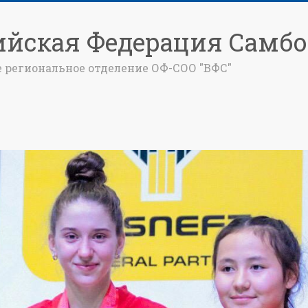
ийская Федерация Самбо
е региональное отделение ОФ-СОО "ВФС"