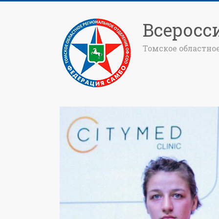
Всеросс
Томское областно