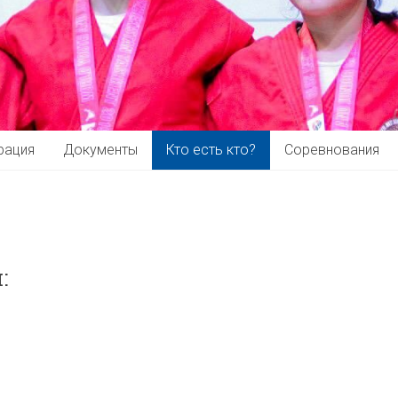
рация
Документы
Кто есть кто?
Соревнования
: