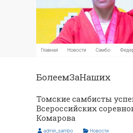
Главная
Новости
Самбо
Феде
БолеемЗаНаших
Томские самбисты успе
Всероссийских соревно
Комарова
admin_sambo
Новости