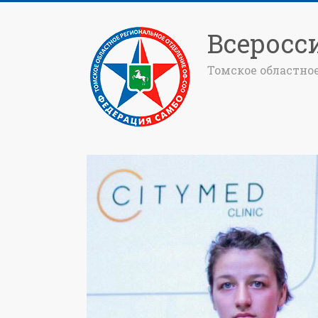
Всеросс
Томское областно