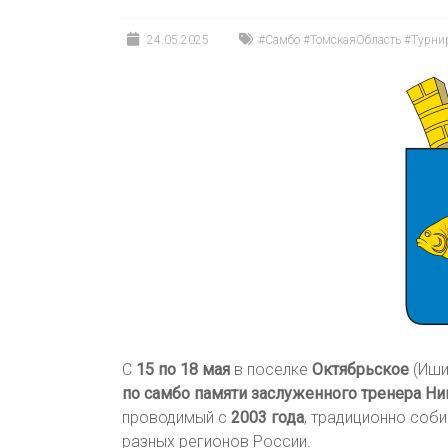
24.05.2025
#Самбо #ТомскаяОбласть #Турн
С
15 по 18 мая
в поселке
Октябрьское
(Иши
по самбо памяти заслуженного тренера Н
проводимый с
2003 года
, традиционно соб
разных регионов России.