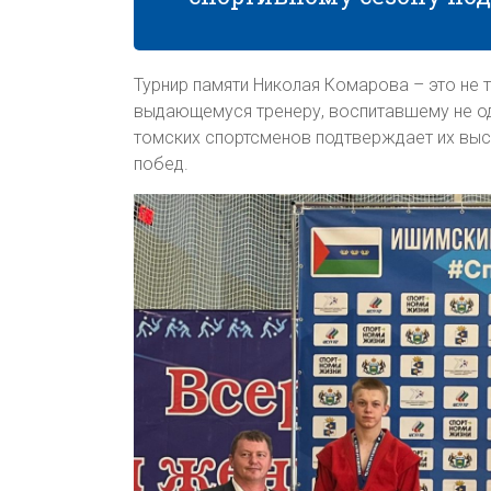
Турнир памяти Николая Комарова – это не 
выдающемуся тренеру, воспитавшему не од
томских спортсменов подтверждает их выс
побед.