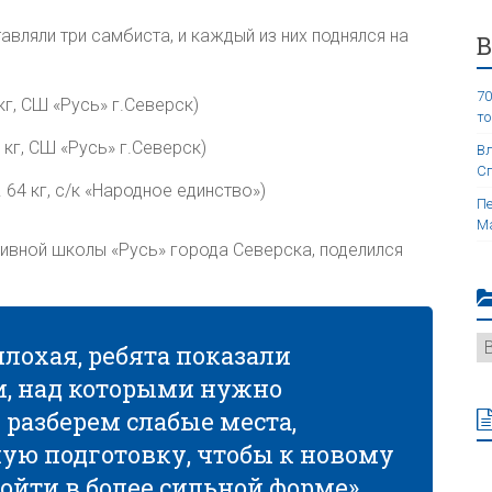
вляли три самбиста, и каждый из них поднялся на
70
 кг, СШ «Русь» г.Северск)
то
0 кг, СШ «Русь» г.Северск)
Вл
Сп
. 64 кг, с/к «Народное единство»)
Пе
Ма
тивной школы «Русь» города Северска, поделился
плохая, ребята показали
ки, над которыми нужно
н разберем слабые места,
ую подготовку, чтобы к новому
ойти в более сильной форме».