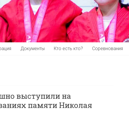
рация
Документы
Кто есть кто?
Соревнования
шно выступили на
ваниях памяти Николая