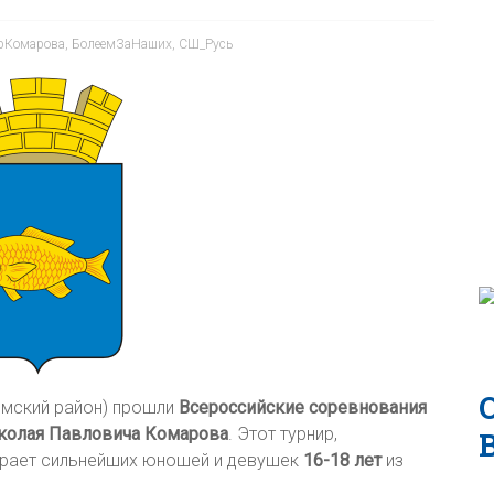
ирКомарова
,
БолеемЗаНаших
,
СШ_Русь
мский район) прошли
Всероссийские соревнования
иколая Павловича Комарова
. Этот турнир,
ирает сильнейших юношей и девушек
16-18 лет
из