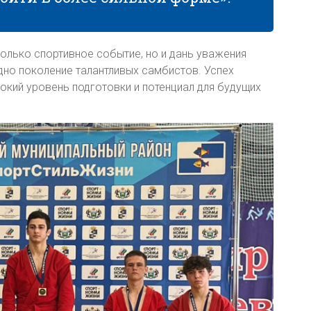
только спортивное событие, но и дань уважения
но поколение талантливых самбистов. Успех
окий уровень подготовки и потенциал для будущих