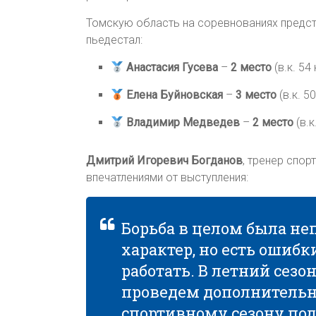
Томскую область на соревнованиях предста
пьедестал:
Анастасия Гусева
–
2 место
(в.к. 54
Елена Буйновская
–
3 место
(в.к. 5
Владимир Медведев
–
2 место
(в.к
Дмитрий Игоревич Богданов
, тренер спор
впечатлениями от выступления:
Борьба в целом была не
характер, но есть ошиб
работать. В летний сезо
проведем дополнительн
спортивному сезону под