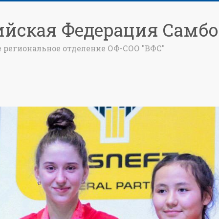
ийская Федерация Самбо
е региональное отделение ОФ-СОО "ВФС"