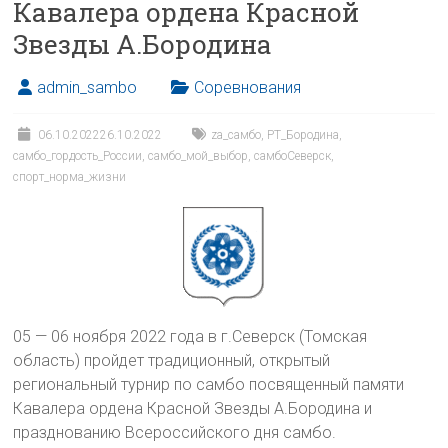
Кавалера ордена Красной
Звезды А.Бородина
admin_sambo
Соревнования
06.10.2022
26.10.2022
za_самбо
,
РТ_Бородина
,
самбо_гордость_России
,
самбо_мой_выбор
,
самбоСеверск
,
спорт_норма_жизни
05 — 06 ноября 2022 года в г.Северск (Томская
область) пройдет традиционный, открытый
региональный турнир по самбо посвященный памяти
Кавалера ордена Красной Звезды А.Бородина и
празднованию Всероссийского дня самбо.