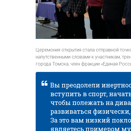
Церемония открытия стала отправной точко
напутственными словами к участникам, тр
города Томска, член фракции «Единая Росс
Вы преодолели инертнос
вступить в спорт, начат
чтобы полежать на див
развиваться физически,
За это вам низкий покл
являетесь примером му