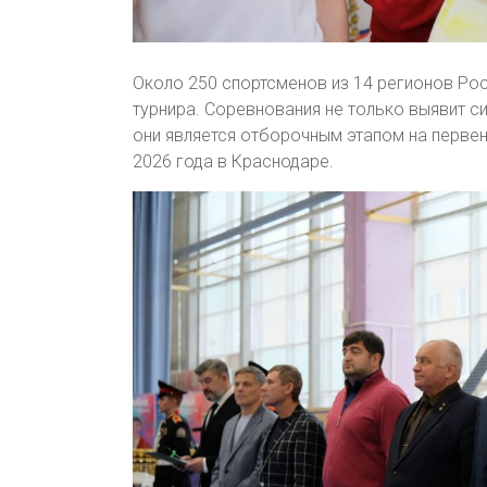
Около 250 спортсменов из 14 регионов Рос
турнира. Соревнования не только выявит с
они является отборочным этапом на перве
2026 года в Краснодаре.