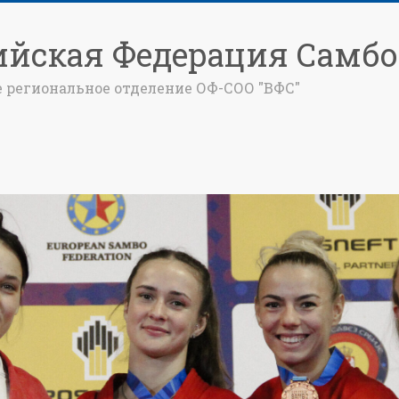
ийская Федерация Самбо
е региональное отделение ОФ-СОО "ВФС"