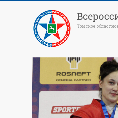
Всеросс
Томское областно