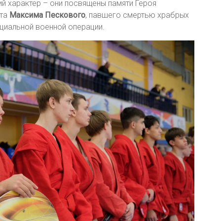
й характер – они посвящены памяти Героя
нта
Максима Пескового
, павшего смертью храбрых
ециальной военной операции.