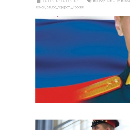
14.11.2025
14.11.2025
#ВыборСильных #Самб
Томск
,
самбо_гордость_России