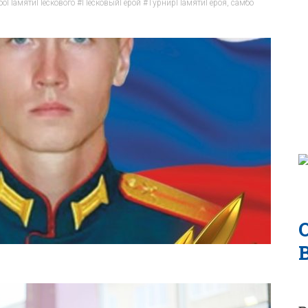
оПамятиПескового #ПесковыйГерой #ТурнирПамятиГероя
,
самбо