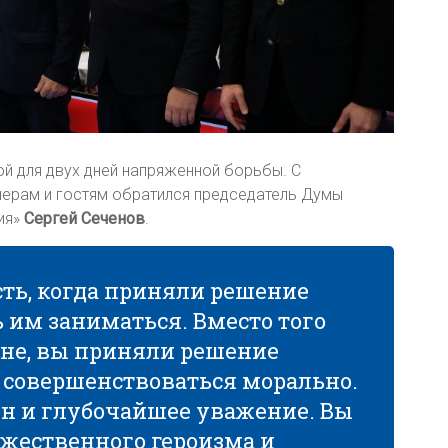
й для двух дней напряженной борьбы. С
енерам и гостям обратился председатель Думы
ия»
Сергей Сеченов
.
ть, когда приняли решение
ь им заниматься. Вместо того
ане, вы приняли решение
 совершенствоваться морально.
он и глубочайшее уважение. Вы
жественного героизма и