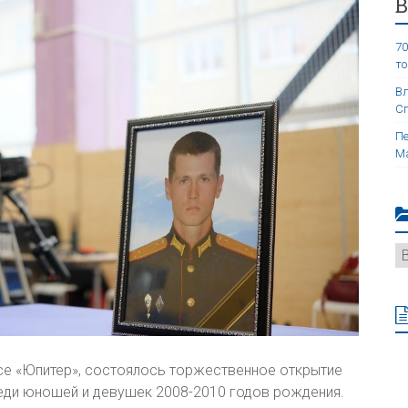
70
то
Вл
Сп
Пе
Ма
ксе «Юпитер», состоялось торжественное открытие
еди юношей и девушек 2008-2010 годов рождения.