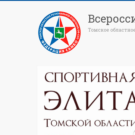
Всеросс
Томское областно