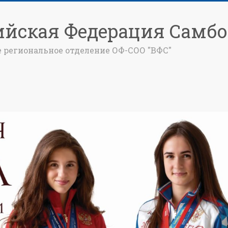
ийская Федерация Самбо
е региональное отделение ОФ-СОО "ВФС"