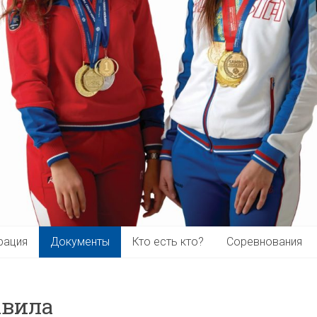
рация
Документы
Кто есть кто?
Соревнования
авила