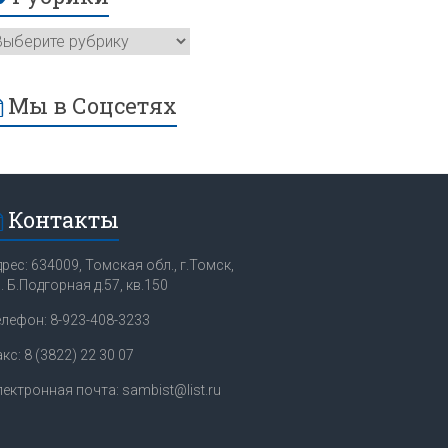
Мы в Соцсетях
Контакты
рес: 634009, Томская обл., г.Томск,
. Б.Подгорная д.57, кв.150
елефон: 8-923-408-3233
кс: 8 (3822) 22 30 07
ектронная почта: sambist@list.ru