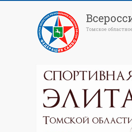
Всеросс
Томское областно