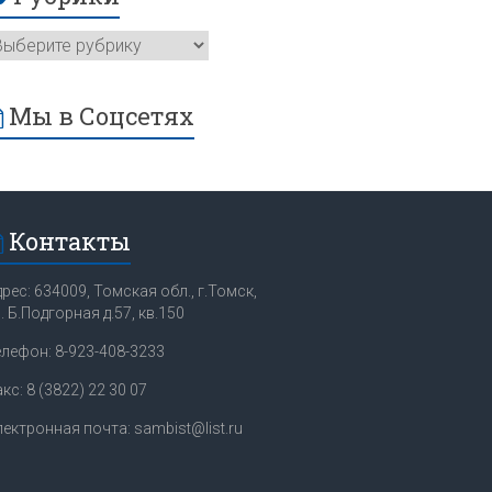
Мы в Соцсетях
Контакты
рес: 634009, Томская обл., г.Томск,
. Б.Подгорная д.57, кв.150
елефон: 8-923-408-3233
кс: 8 (3822) 22 30 07
ектронная почта: sambist@list.ru