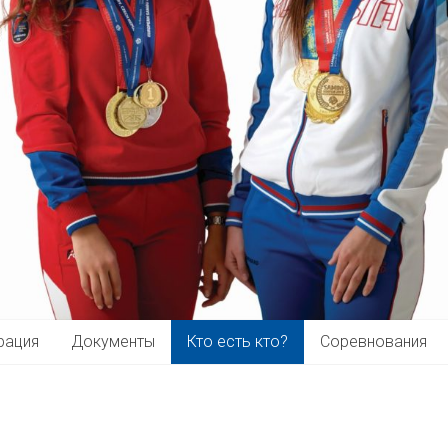
рация
Документы
Кто есть кто?
Соревнования