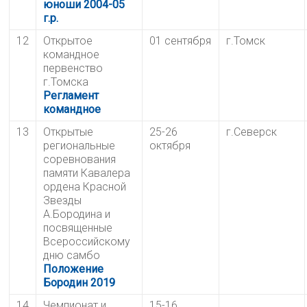
юноши 2004-05
г.р.
12
Открытое
01 сентября
г.Томск
командное
первенство
г.Томска
Регламент
командное
13
Открытые
25-26
г.Северск
региональные
октября
соревнования
памяти Кавалера
ордена Красной
Звезды
А.Бородина и
посвященные
Всероссийскому
дню самбо
Положение
Бородин 2019
14
Чемпионат и
15-16