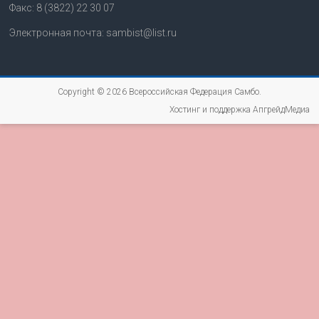
Факс: 8 (3822) 22 30 07
Электронная почта: sambist@list.ru
Copyright © 2026
Всероссийская Федерация Самбо
.
Хостинг и поддержка АпгрейдМедиа