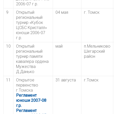
2006-07 г.р.
9
Открытый
04 мая
г. Томск
региональный
турнир «Кубок
ЦСБС Кристалл»
юноши 2006-07
г.р.
10
Открытый
май
п.Мельниково
региональный
Шегарский
турнир памяти
район
кавалера ордена
Мужества
Д.Данько
11
Открытое
31 августа
г.Томск
первенство
г.Томска
Регламент
юноши 2007-08
г.р.
Регламент