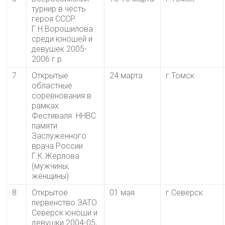
турнир в честь
героя СССР
Г.Н.Ворошилова
среди юношей и
девушек 2005-
2006 г.р.
7
Открытые
24 марта
г.Томск
областные
соревнования в
рамках
Фестиваля ННВС
памяти
Заслуженного
врача России
Г.К.Жерлова
(мужчины,
женщины)
8
Открытое
01 мая
г.Северск
первенство ЗАТО
Северск юноши и
девушки 2004-05,