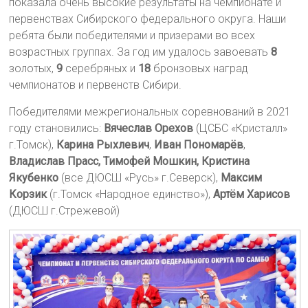
показала очень высокие результаты на чемпионате и
первенствах Сибирского федерального округа. Наши
ребята были победителями и призерами во всех
возрастных группах. За год им удалось завоевать
8
золотых,
9
серебряных и
18
бронзовых наград
чемпионатов и первенств Сибири.
Победителями межрегиональных соревнований в 2021
году становились:
Вячеслав Орехов
(ЦСБС «Кристалл»
г.Томск),
Карина Рыхлевич
,
Иван Пономарёв
,
Владислав Прасс, Тимофей Мошкин, Кристина
Якубенко
(все ДЮСШ «Русь» г.Северск),
Максим
Корзик
(г.Томск «Народное единство»),
Артём Харисов
(ДЮСШ г.Стрежевой)