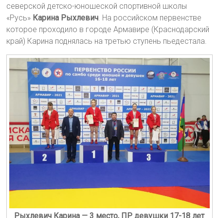
северской детско-юношеской спортивной школы
«Русь»
Карина Рыхлевич
. На российском первенстве
которое проходило в городе Армавире (Краснодарский
край) Карина поднялась на третью ступень пьедестала.
Рыхлевич Карина — 3 место, ПР девушки 17-18 лет