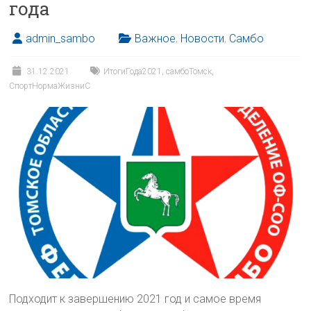
года
admin_sambo
Важное
,
Новости
,
Самбо
31.12.2021
ИтогиГода2021
,
самбоТомск
,
СпортНормаЖизниС
Подходит к завершению 2021 год и самое время