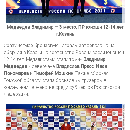
Медведев Владимир — 3 место, ПР юноши 12-14 лет
г.Казань
Сразу четыре бронзовые награды завоевала наша
сборная в Казани на первенстве России среди юношей
12-14 лет. Медалистами стали томич
Владимир
Медведев
и северчане
Владислав Прасс
,
Иван
Пономарев
и
Тимофей Мошкин
. Также сборная
Томской области стала бронзовым призером в
командном первенстве среди субъектов Российской
Федерации.