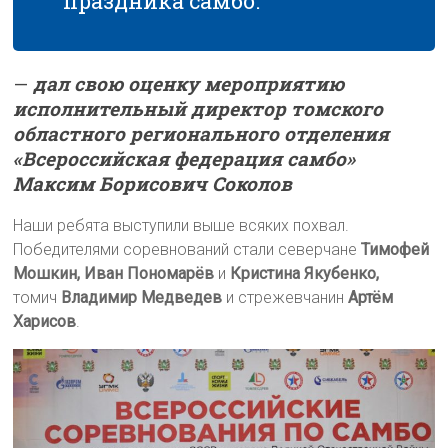
праздника самбо.
—
дал свою оценку мероприятию
исполнительный директор томского
областного регионального отделения
«Всероссийская федерация самбо»
Максим Борисович Соколов
Наши ребята выступили выше всяких похвал.
Победителями соревнований стали северчане
Тимофей
Мошкин, Иван Пономарёв
и
Кристина Якубенко,
томич
Владимир Медведев
и стрежевчанин
Артём
Харисов
.