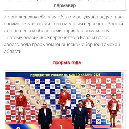
г.Армавир
И если женская сборная области регулярно радует нас
своими результатами, то по медалям первенств России
от юношеской сборной мы изрядно соскучились.
Поэтому российское первенство в Казани стало
своего рода прорывом юношеской сборной Томской
области.
…..прорыв года