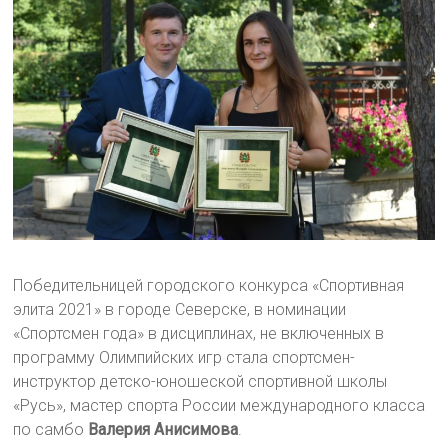
Победительницей городского конкурса «Спортивная
элита 2021» в городе Северске, в номинации
«Спортсмен года» в дисциплинах, не включенных в
программу Олимпийских игр стала спортсмен-
инструктор детско-юношеской спортивной школы
«Русь», мастер спорта России международного класса
по самбо
Валерия Анисимова
.