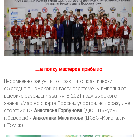
…..в полку мастеров прибыло
Несомненно радует и тот факт, что практически
ежегодно в Томской области спортсмены выполняют
высокие разряды и звания. В 2021 году высокого
звания «Мастер спорта России» удостоились сразу две
спортсменки
Анастасия Горбунова
(ДЮСШ «Русь»
г.Северск) и
Анжелика Мясникова
(ЦСБС «Кристалл»
г.Томск).