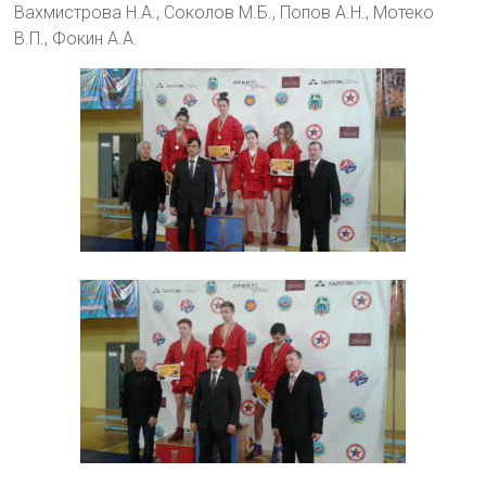
Вахмистрова Н.А., Соколов М.Б., Попов А.Н., Мотеко
В.П., Фокин А.А.