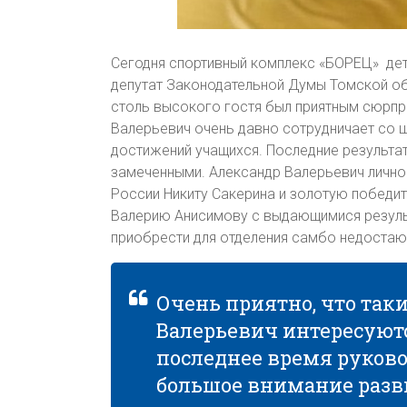
Сегодня спортивный комплекс «БОРЕЦ» де
депутат Законодательной Думы Томской о
столь высокого гостя был приятным сюрпр
Валерьевич очень давно сотрудничает со ш
достижений учащихся. Последние результат
замеченными. Александр Валерьевич лично
России Никиту Сакерина и золотую победит
Валерию Анисимову с выдающимися резуль
приобрести для отделения самбо недостаю
Очень приятно, что так
Валерьевич интересуют
последнее время руков
большое внимание разви