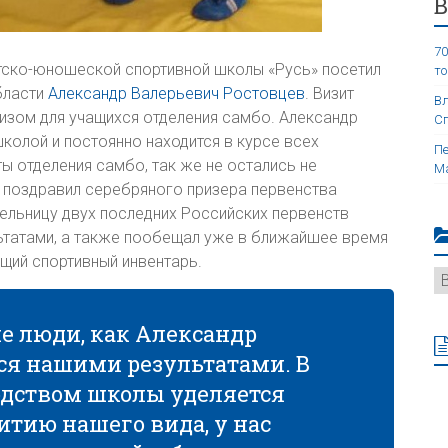
70
тско-юношеской спортивной школы «Русь» посетил
то
бласти
Александр Валерьевич Ростовцев
. Визит
Вл
изом для учащихся отделения самбо. Александр
Сп
колой и постоянно находится в курсе всех
Пе
ы отделения самбо, так же не остались не
Ма
 поздравил серебряного призера первенства
ельницу двух последних Российских первенств
татами, а также пообещал уже в ближайшее время
щий спортивный инвентарь.
ие люди, как Александр
ся нашими результатами. В
одством школы уделяется
тию нашего вида, у нас