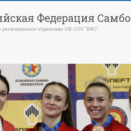
ийская Федерация Самбо
е региональное отделение ОФ-СОО "ВФС"