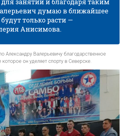
для занятий и благодаря таким
Валерьевич думаю в ближайшее
будут только расти —
лерия Анисимова.
ло Александру Валерьевичу благодарственное
 которое он уделяет спорту в Северске.