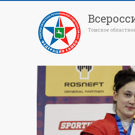
Всеросс
Томское областно