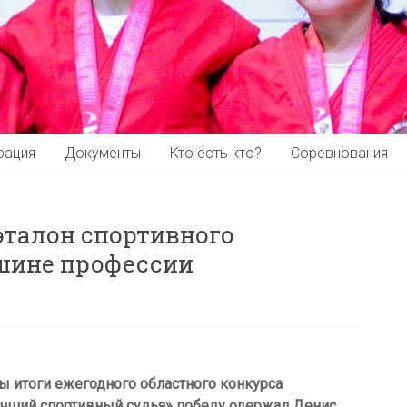
рация
Документы
Кто есть кто?
Соревнования
эталон спортивного
ершине профессии
ы итоги ежегодного областного конкурса
Лучший спортивный судья» победу одержал Денис