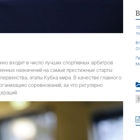
70
то
Вл
Сп
Пе
нно входит в число лучших спортивных арбитров
Ма
твенных назначений на самые престижные старты:
первенства, этапы Кубка мира. В качестве главного
рганизацию соревнований, за что регулярно
дераций.