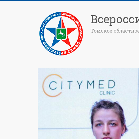
Всеросс
Томское областно