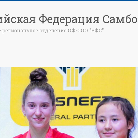
ийская Федерация Самбо
е региональное отделение ОФ-СОО "ВФС"