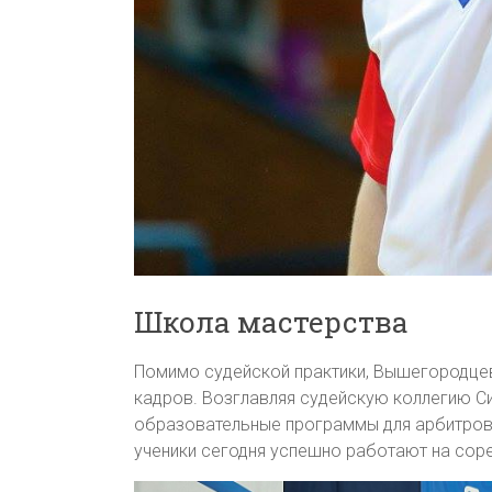
Школа мастерства
Помимо судейской практики, Вышегородце
кадров. Возглавляя судейскую коллегию Си
образовательные программы для арбитров,
ученики сегодня успешно работают на сор