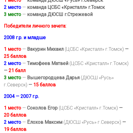
1 место
—
команда ДЮСШ «Русь» г.Северск
2 место
—
команда ЦСБС «Кристалл» г.Томск
3 место
—
команда ДЮСШ г.Стрежевой
Победители личного зачета:
2008 г.р. и младше
1 место
—
Вакурин Михаил
(ЦСБС «Кристалл» г.Томск)
—
25 баллов
2 место
—
Тимофеев Матвей
(ЦСБС «Кристалл» г.Томск)
—
21 балл
3 место
—
Вышегородцева Дарья
(ДЮСШ «Русь»
г.Северск)
—
15 баллов
2004 — 2007 г.р.
1 место
—
Соколов Егор
(ЦСБС «Кристалл» г.Томск)
—
20 баллов
2 место
—
Ёлохов Максим
(ДЮСШ «Русь» г.Северск)
—
19 баллов