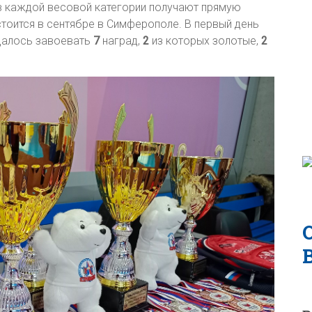
ы в каждой весовой категории получают прямую
стоится в сентябре в Симферополе. В первый день
далось завоевать
7
наград,
2
из которых золотые,
2