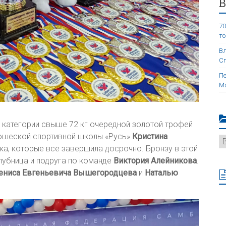
70
то
Вл
Сп
Пе
Ма
 категории свыше 72 кг очередной золотой трофей
ошеской спортивной школы «Русь»
Кристина
ка, которые все завершила досрочно. Бронзу в этой
лубница и подруга по команде
Виктория Алейникова
.
ениса Евгеньевича Вышегородцева
и
Наталью