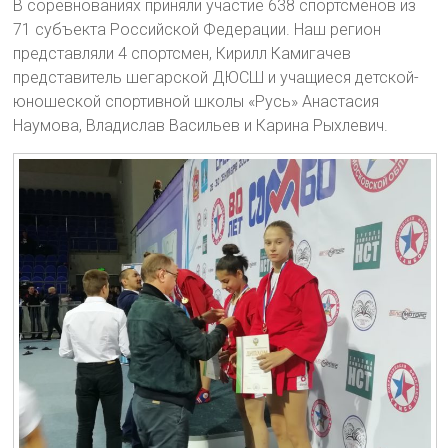
В соревнованиях приняли участие 638 спортсменов из
71 субъекта Российской Федерации. Наш регион
представляли 4 спортсмен, Кирилл Камигачев
представитель шегарской ДЮСШ и учащиеся детской-
юношеской спортивной школы «Русь» Анастасия
Наумова, Владислав Васильев и Карина Рыхлевич.