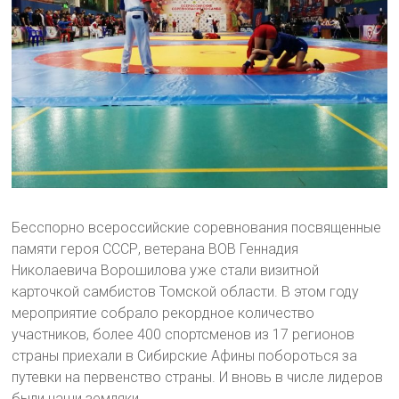
Бесспорно всероссийские соревнования посвященные
памяти героя СССР, ветерана ВОВ Геннадия
Николаевича Ворошилова уже стали визитной
карточкой самбистов Томской области. В этом году
мероприятие собрало рекордное количество
участников, более 400 спортсменов из 17 регионов
страны приехали в Сибирские Афины побороться за
путевки на первенство страны. И вновь в числе лидеров
были наши земляки.