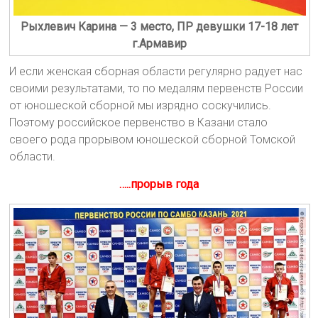
Рыхлевич Карина — 3 место, ПР девушки 17-18 лет
г.Армавир
И если женская сборная области регулярно радует нас
своими результатами, то по медалям первенств России
от юношеской сборной мы изрядно соскучились.
Поэтому российское первенство в Казани стало
своего рода прорывом юношеской сборной Томской
области.
…..прорыв года