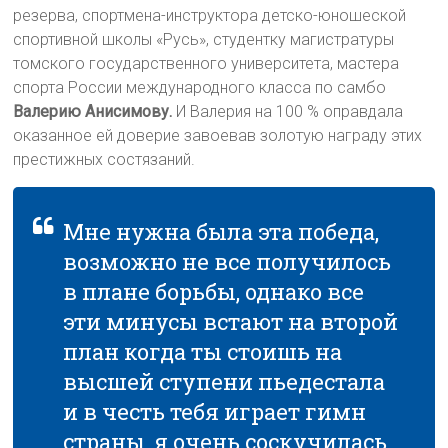
резерва, спортмена-инструктора детско-юношеской
спортивной школы «Русь», студентку магистратуры
томского государственного университета, мастера
спорта России международного класса по самбо
Валерию Анисимову.
И Валерия на 100 % оправдала
оказанное ей доверие завоевав золотую награду этих
престижных состязаний.
Мне нужна была эта победа,
возможно не все получилось
в плане борьбы, однако все
эти минусы встают на второй
план когда ты стоишь на
высшей ступени пьедестала
и в честь тебя играет гимн
страны, я очень соскучилась