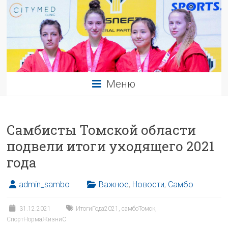
Меню
Самбисты Томской области
подвели итоги уходящего 2021
года
admin_sambo
Важное
,
Новости
,
Самбо
31.12.2021
ИтогиГода2021
,
самбоТомск
,
СпортНормаЖизниС