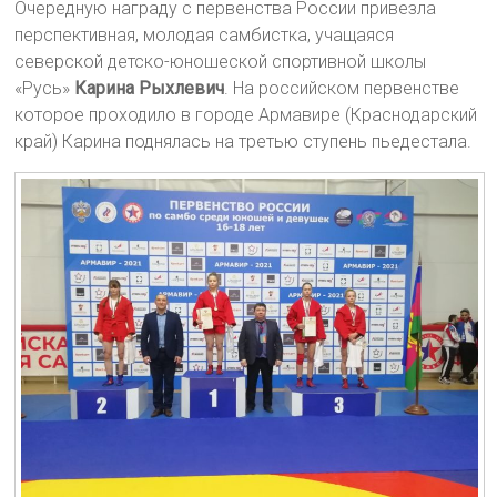
Очередную награду с первенства России привезла
перспективная, молодая самбистка, учащаяся
северской детско-юношеской спортивной школы
«Русь»
Карина Рыхлевич
. На российском первенстве
которое проходило в городе Армавире (Краснодарский
край) Карина поднялась на третью ступень пьедестала.