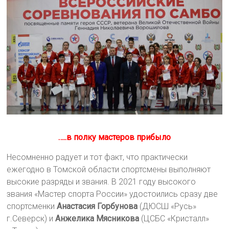
…..в полку мастеров прибыло
Несомненно радует и тот факт, что практически
ежегодно в Томской области спортсмены выполняют
высокие разряды и звания. В 2021 году высокого
звания «Мастер спорта России» удостоились сразу две
спортсменки
Анастасия Горбунова
(ДЮСШ «Русь»
г.Северск) и
Анжелика Мясникова
(ЦСБС «Кристалл»