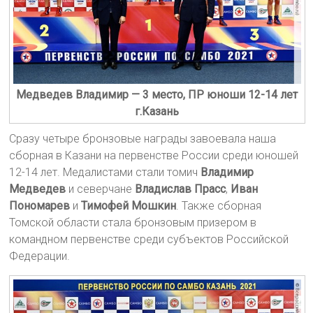
Медведев Владимир — 3 место, ПР юноши 12-14 лет
г.Казань
Сразу четыре бронзовые награды завоевала наша
сборная в Казани на первенстве России среди юношей
12-14 лет. Медалистами стали томич
Владимир
Медведев
и северчане
Владислав Прасс
,
Иван
Пономарев
и
Тимофей Мошкин
. Также сборная
Томской области стала бронзовым призером в
командном первенстве среди субъектов Российской
Федерации.