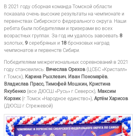
В 2021 году сборная команда Томской области
показала очень высокие результаты на чемпионате и
первенствах Сибирского федерального округа. Наши
ребята были победителями и призерами во всех
возрастных группах. За год им удалось завоевать
8
золотых,
9
серебряных и
18
бронзовых наград
чемпионатов и первенств Сибири.
Победителями межрегиональных соревнований в 2021
году становились:
Вячеслав Орехов
(ЦСБС «Кристалл»
г.Томск),
Карина Рыхлевич
,
Иван Пономарёв
,
Владислав Прасс, Тимофей Мошкин, Кристина
Якубенко
(все ДЮСШ «Русь» г.Северск),
Максим
Корзик
(г.Томск «Народное единство»),
Артём Харисов
(ДЮСШ г.Стрежевой)