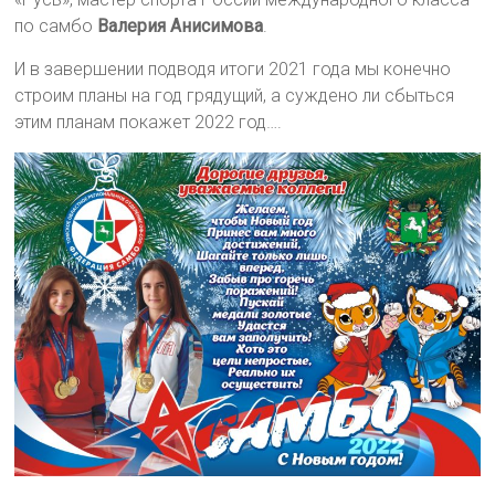
по самбо
Валерия Анисимова
.
И в завершении подводя итоги 2021 года мы конечно
строим планы на год грядущий, а суждено ли сбыться
этим планам покажет 2022 год….