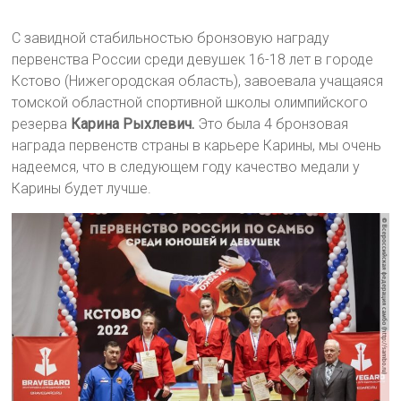
С завидной стабильностью бронзовую награду
первенства России среди девушек 16-18 лет в городе
Кстово (Нижегородская область), завоевала учащаяся
томской областной спортивной школы олимпийского
резерва
Карина Рыхлевич.
Это была 4 бронзовая
награда первенств страны в карьере Карины, мы очень
надеемся, что в следующем году качество медали у
Карины будет лучше.