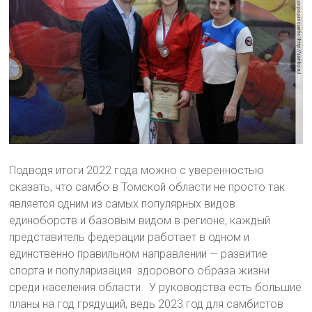
Подводя итоги 2022 года можно с уверенностью
сказать, что самбо в Томской области не просто так
является одним из самых популярных видов
единоборств и базовым видом в регионе, каждый
представитель федерации работает в одном и
единственно правильном направлении — развитие
спорта и популяризация здорового образа жизни
среди населения области. У руководства есть большие
планы на год грядущий, ведь 2023 год для самбистов