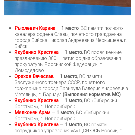
Рыхлевич Карина
—
1 место
, ВС памяти полного
кавалера ордена Славы, почетного гражданина
города Бийска Николая Андреевича Чернышева, г.
Бийск
Якубенко Кристина
—
1 место
, ВС посвященные
празднованию 300 — летия со дня образования
прокуратуры Российской Федерации, г.
Домодедово
Орехов Вячеслав
—
1 место
, ВС памяти
Заслуженного тренера СССР, почетного
гражданина города Барнаула Валерия Андреевича
Метелицы, г. Барнаул
(Выполнил норматив МС)
Якубенко Кристина
—
1 место
, ВС «Сибирский
богатырь», г. Новосибирск
Мелконян Арам
—
1 место
, ВС «Сибирский
богатырь», г. Новосибирск
Якубенко Кристина
—
1 место
, ВС памяти
сотрудников управления «А» ЦСН ФСБ России, г.