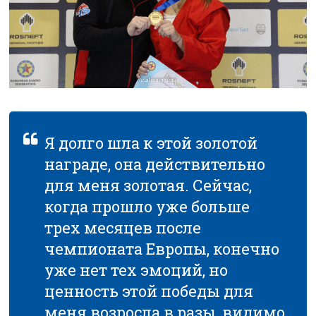
Я долго шла к этой золотой
награде, она действительно
для меня золотая. Сейчас,
когда прошло уже больше
трех месяцев после
чемпионата Европы, конечно
уже нет тех эмоций, но
ценность этой победы для
меня возросла в разы, видимо