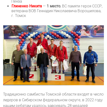
Пенза
Глиненко Никита
—
1 место
, ВС памяти героя СССР,
ветерана ВОВ Геннадия Николаевича Ворошилова,
г. Томск
Традиционно самбисты Томской области входят в число
лидеров в Сибирском федеральном округе, в 2022 году
нашим ребятам удалось завоевать 28 медалей