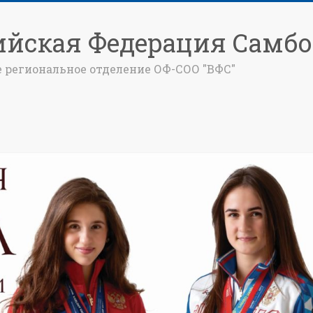
ийская Федерация Самбо
е региональное отделение ОФ-СОО "ВФС"