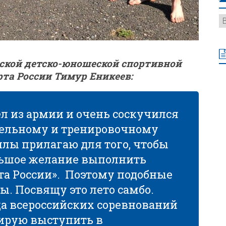
ской детско-юношеской спортивной
рта России Тимур Еникеев:
л из армии и очень соскучился
ательному и тренировочному
силы прилагаю для того, чтобы
ольшое желание выполнить
та России». Поэтому подобные
ы. Посвящу это лето самбо.
да всероссийских соревнований
нирую выступить в