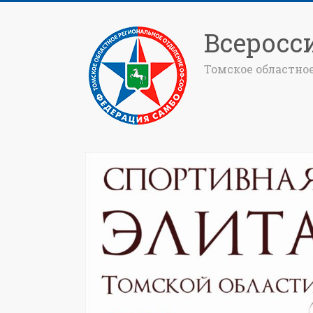
Всеросс
Томское областно