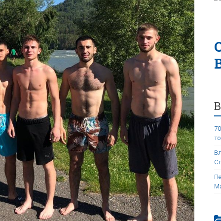
70
то
Вл
Сп
Пе
Ма