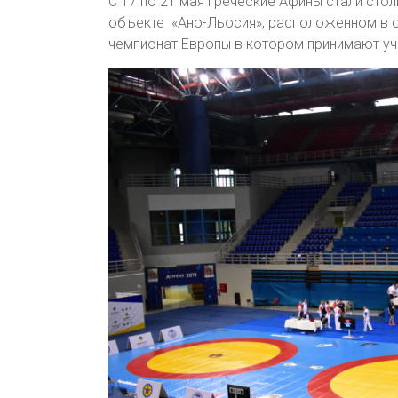
С 17 по 21 мая греческие Афины стали сто
объекте «Ано-Льосия», расположенном в 
чемпионат Европы в котором принимают уча