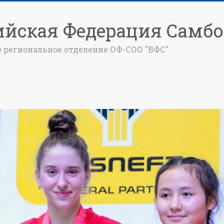
ийская Федерация Самбо
е региональное отделение ОФ-СОО "ВФС"