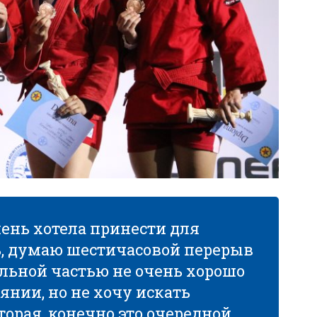
чень хотела принести для
ь, думаю шестичасовой перерыв
льной частью не очень хорошо
янии, но не хочу искать
торая, конечно это очередной