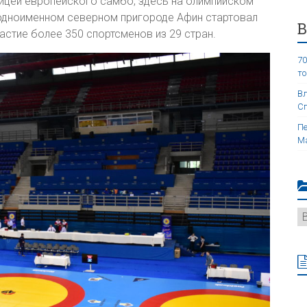
лицей европейского самбо, здесь на олимпийском
одноименном северном пригороде Афин стартовал
стие более 350 спортсменов из 29 стран.
70
то
Вл
Сп
Пе
Ма