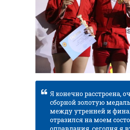
Я конечно расстроена, о
сборной золотую медал
между утренней и фина
отразился на моем состо
оправдания, сегодня я в