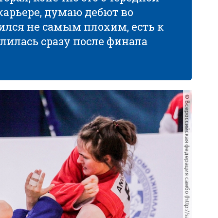
карьере, думаю дебют во
ился не самым плохим, есть к
лилась сразу после финала