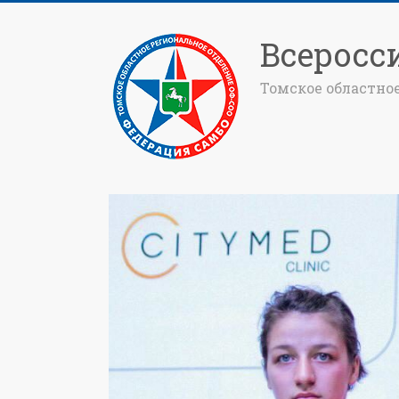
Всеросс
Томское областно