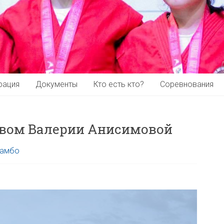
рация
Документы
Кто есть кто?
Соревнования
ивом Валерии Анисимовой
амбо