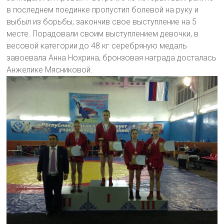
в последнем поединке пропустил болевой на руку и
выбыл из борьбы, закончив свое выступление на 5
месте. Порадовали своим выступлением девочки, в
весовой категории до 48 кг серебряную медаль
завоевала Анна Нохрина, бронзовая награда досталась
Анжелике Мясниковой.