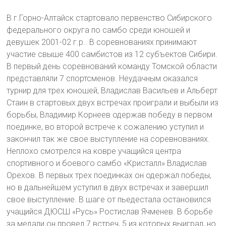
В г.Горно-Алтайск стартовало первенство Сибирского
федерального округа по самбо среди юношей и
девушек 2001-02 г.р.. В соревнованиях принимают
участие свыше 400 самбистов из 12 субъектов Сибири.
В первый день соревнований команду Томской области
представляли 7 спортсменов. Неудачным оказался
турнир для трех юношей, Владислав Васильев и Альберт
Стаин в стартовых двух встречах проиграли и выбыли из
борьбы, Владимир Корнеев одержав победу в первом
поединке, во второй встрече к сожалению уступил и
закончил так же свое выступление на соревнованиях.
Неплохо смотрелся на ковре учащийся центра
спортивного и боевого самбо «Кристалл» Владислав
Орехов. В первых трех поединках он одержал победы,
но в дальнейшем уступил в двух встречах и завершил
свое выступление. В шаге от пьедестала остановился
учащийся ДЮСШ «Русь» Ростислав Ячменев. В борьбе
за медали он провел 7 встреч, 5 из которых выиграл, но