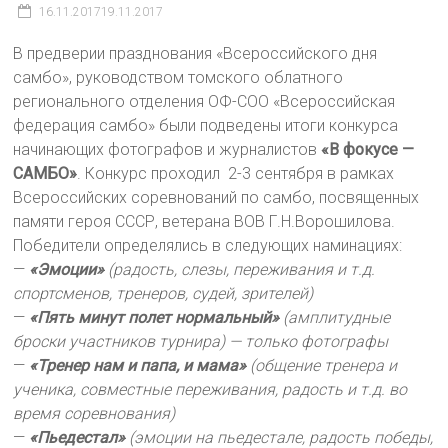
16.11.2017
19.11.2017
В предверии празднования «Всероссийского дня
самбо», руководством томского облатного
регионального отделения ОФ-СОО «Всероссийская
федерация самбо» были подведены итоги конкурса
начинающих фотографов и журналистов
«В фокусе —
САМБО»
. Конкурс проходил 2-3 сентября в рамках
Всероссийских соревнований по самбо, посвященных
памяти героя СССР, ветерана ВОВ Г.Н.Ворошилова.
Победители определялись в следующих наминациях:
—
«
Эмоции»
(радость, слезы, переживания и т.д.
спортсменов, тренеров, судей, зрителей)
—
«
Пять минут полет нормальный»
(амплитудные
броски участников турнира) — только фотографы
—
«Тренер нам и папа, и мама»
(общение тренера и
ученика, совместные переживания, радость и т.д. во
время соревнования)
—
«Пьедестал»
(эмоции на пьедестале, радость победы,