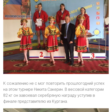
К сожалению не с мог повторить прошлогодний успех
на этом турнире Никита Сакерин. В весовой категории
82 кг он завоевал серебряную награду уступив в
финале представителю из Кургана.