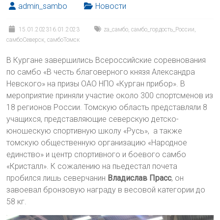
admin_sambo
Новости
15.01.2023
16.01.2023
za_самбо
,
самбо_гордость_России
,
самбоСеверск
,
самбоТомск
В Кургане завершились Всероссийские соревнования
по самбо «В честь благоверного князя Александра
Невского» на призы ОАО НПО «Курган прибор». В
мероприятие приняли участие около 300 спортсменов из
18 регионов России. Томскую область представляли 8
учащихся, представляющие северскую детско-
юношескую спортивную школу «Русь», а также
томскую общественную организацию «Народное
единство» и центр спортивного и боевого самбо
«Кристалл». К сожалению на пьедестал почета
пробился лишь северчанин
Владислав Прасс
, он
завоевал бронзовую награду в весовой категории до
58 кг.