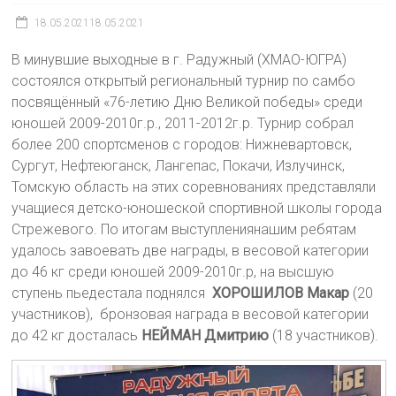
18.05.2021
18.05.2021
В минувшие выходные в г. Радужный (ХМАО-ЮГРА)
состоялся открытый региональный турнир по самбо
посвящённый «76-летию Дню Великой победы» среди
юношей 2009-2010г.р., 2011-2012г.р. Турнир собрал
более 200 спортсменов с городов: Нижневартовск,
Сургут, Нефтеюганск, Лангепас, Покачи, Излучинск,
Томскую область на этих соревнованиях представляли
учащиеся детско-юношеской спортивной школы города
Стрежевого. По итогам выступлениянашим ребятам
удалось завоевать две награды, в весовой категории
до 46 кг среди юношей 2009-2010г.р, на высшую
ступень пьедестала поднялся
ХОРОШИЛОВ Макар
(20
участников), бронзовая награда в весовой категории
до 42 кг досталась
НЕЙМАН Дмитрию
(18 участников).