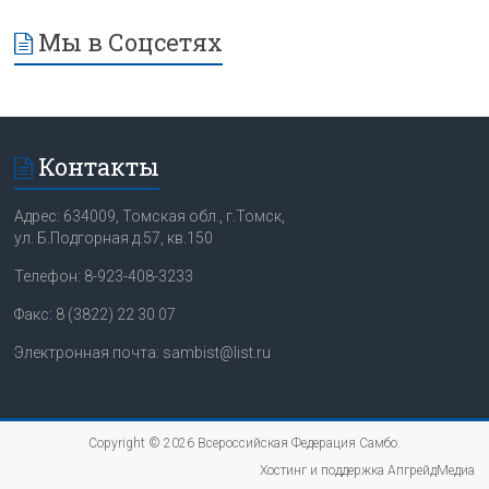
Мы в Соцсетях
Контакты
Адрес: 634009, Томская обл., г.Томск,
ул. Б.Подгорная д.57, кв.150
Телефон: 8-923-408-3233
Факс: 8 (3822) 22 30 07
Электронная почта: sambist@list.ru
Copyright © 2026
Всероссийская Федерация Самбо
.
Хостинг и поддержка АпгрейдМедиа