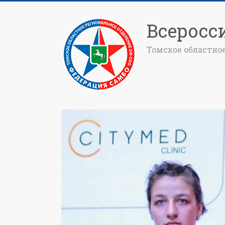
Всеросс
Томское областно