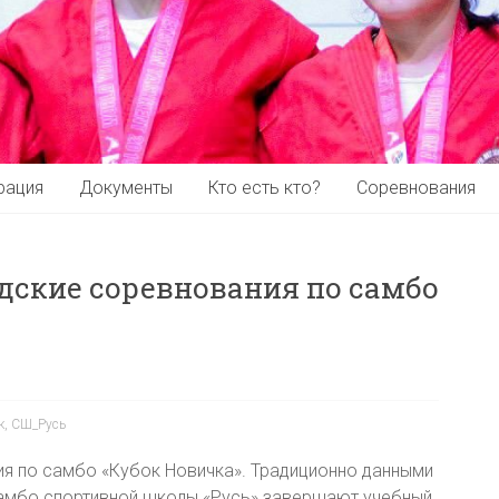
рация
Документы
Кто есть кто?
Соревнования
дские соревнования по самбо
к
,
СШ_Русь
я по самбо «Кубок Новичка». Традиционно данными
самбо спортивной школы «Русь» завершают учебный