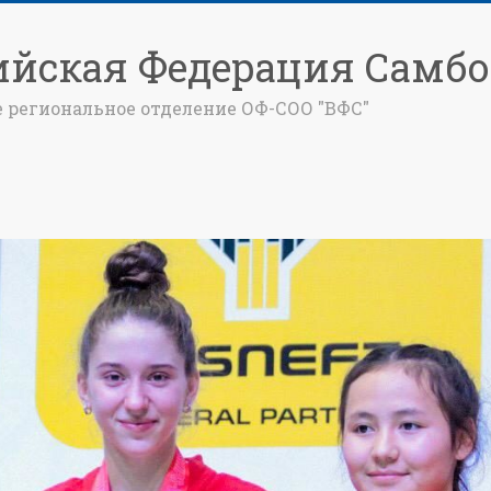
ийская Федерация Самбо
е региональное отделение ОФ-СОО "ВФС"