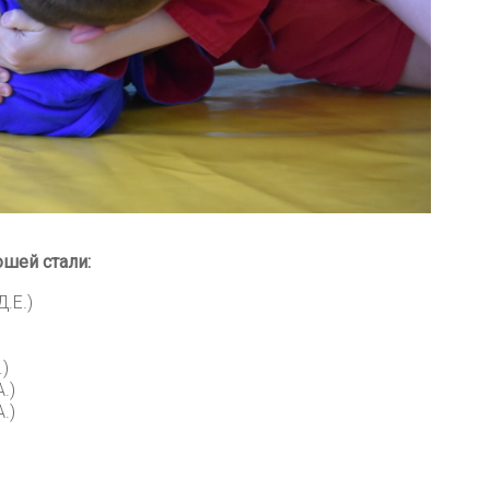
шей стали:
.Е.)
.)
.)
.)