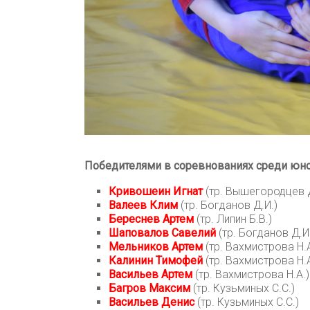
Победителями в соревнованиях среди юно
Кривошеин Игнат
(тр. Вышегородцев Д
Валеев Клим
(тр. Богданов Д.И.)
Береснев Артем
(тр. Липин Б.В.)
Шаповалов Савелий
(тр. Богданов Д.И
Мельников Артем
(тр. Вахмистрова Н.А
Калинин Тимофей
(тр. Вахмистрова Н.А
Васильев Артем
(тр. Вахмистрова Н.А.)
Багров Максим
(тр. Кузьминых С.С.)
Васильев Денис
(тр. Кузьминых С.С.)