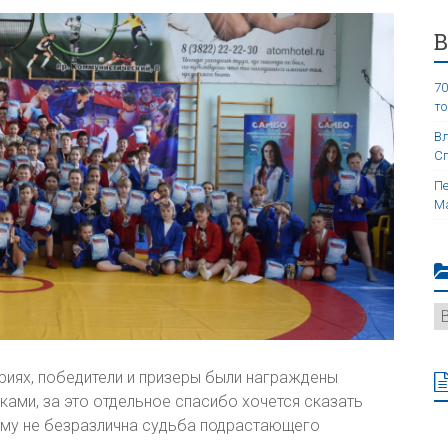
70
то
Вл
Сп
Пе
Ма
риях, победители и призеры были награждены
ами, за это отдельное спасибо хочется сказать
ому не безразлична судьба подрастающего