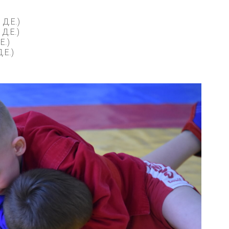
Д.Е.)
Д.Е.)
Е.)
.Е.)