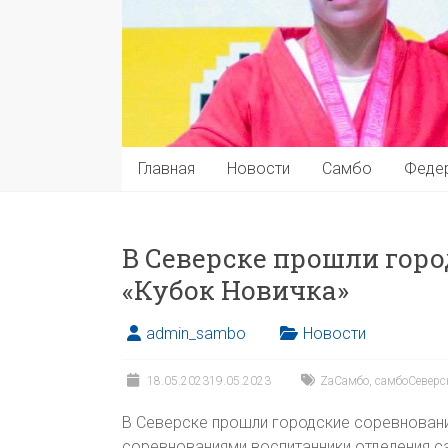
Главная
Новости
Самбо
Феде
В Северске прошли горо
«Кубок Новичка»
admin_sambo
Новости
18.05.2023
19.05.2023
ZaСамбо
,
самбоСеверс
В Северске прошли городские соревновани
соревнованиями воспитанники отделения 