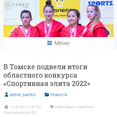
Меню
В Томске подвели итоги
областного конкурса
«Спортивная элита 2022»
admin_sambo
Новости
12.08.2022
12.08.2022
самбоСеверск
,
самбоТомск
,
СпортивнаяЭлита2022