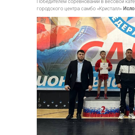
Победителем соревнований в весовой катег
городского центра самбо «Кристалл»
Исло