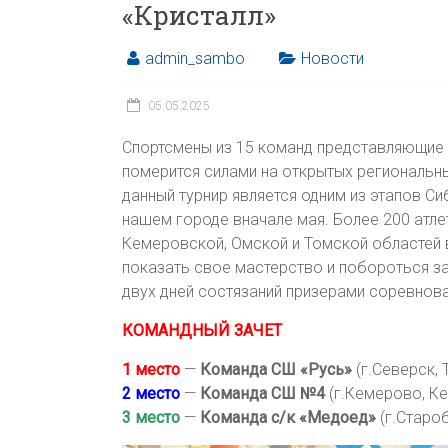
«Кристалл»
admin_sambo
Новости
05.05.2025
Спортсмены из 15 команд представляющие 
померится силами на открытых региональн
данный турнир является одним из этапов Си
нашем городе вначале мая. Более 200 атле
Кемеровской, Омской и Томской областей 
показать свое мастерство и побороться з
двух дней состязаний призерами соревнов
КОМАНДНЫЙ ЗАЧЕТ
1 место
—
Команда СШ «Русь»
(г.Северск, 
2 место
—
Команда СШ №4
(г.Кемерово, К
3 место
—
Команда с/к «Медоед»
(г.Староб