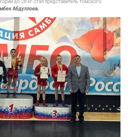
ории до 28 кг стал представитель томского
мбек Абдуллоев.