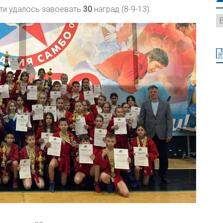
ти удалось завоевать
30
наград (8-9-13).