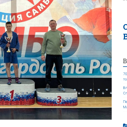
70
то
Вл
Сп
Пе
Ма