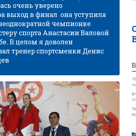
лась очень уверено
а выход в финал она уступила
 неоднократной чемпионке
теру спорта Анастасии Валовой
бе. В целом я доволен
зал тренер спортсменки Денис
цев
70
то
Вл
Сп
Пе
Ма