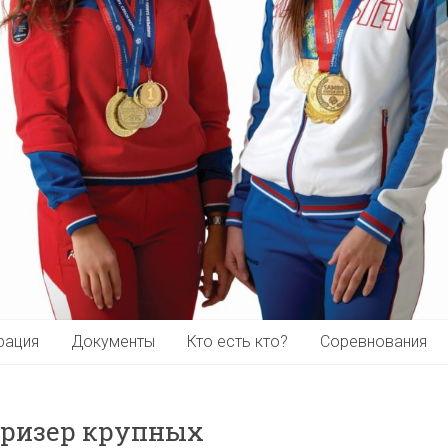
рация
Документы
Кто есть кто?
Соревнования
призер крупных