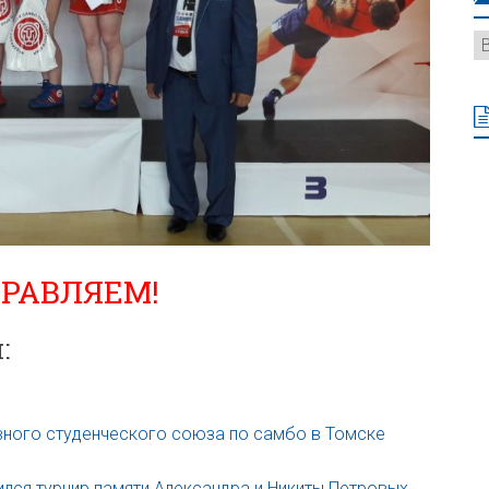
РАВЛЯЕМ!
:
вного студенческого союза по самбо в Томске
лся турнир памяти Александра и Никиты Петровых
→