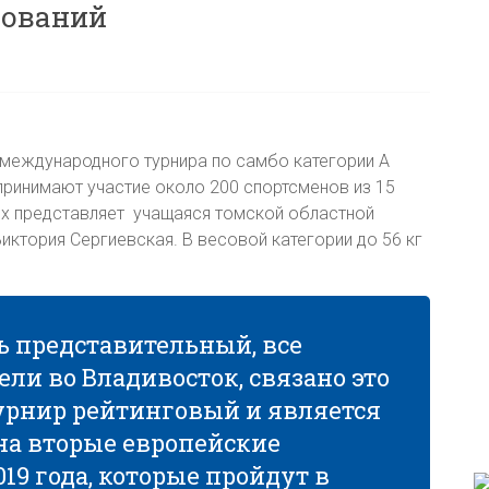
нований
международного турнира по самбо категории А
ринимают участие около 200 спортсменов из 15
иях представляет учащаяся томской областной
ктория Сергиевская. В весовой категории до 56 кг
ь представительный, все
ли во Владивосток, связано это
турнир рейтинговый и является
 на вторые европейские
9 года, которые пройдут в