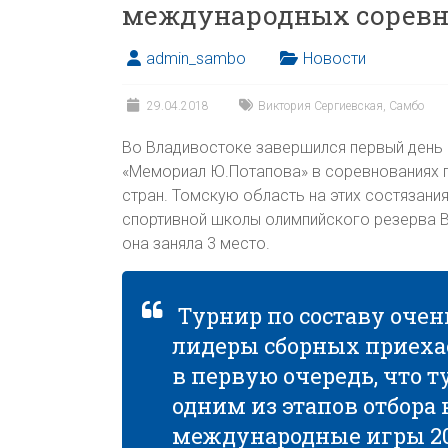
международных сорев
admin_sambo
Новости
29.04.2018
Виктория Сергиевская
,
Самбо
Во Владивостоке завершился первый день 
«Мемориал Ю.Потапова» в соревнованиях п
стран. Томскую область на этих состязан
спортивной школы олимпийского резерва Ви
она заняла 3 место.
Турнир по составу очен
лидеры сборных приехае
в первую очередь, что 
одним из этапов отбора
международные игры 201