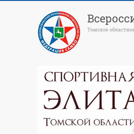
Всеросс
Томское областно