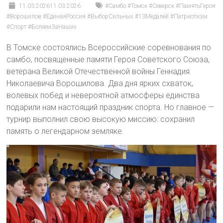
11.03.2026
11.03.2026
#Самбо #Томск #Северск #ПамятьГероя
#Ворошилов #ЕдинаяРоссия #ВыборСильных #13Медалей #Патриотизм
#Спорт #БолеемЗаНаших
В Томске состоялись Всероссийские соревнования по
самбо, посвященные памяти Героя Советского Союза,
ветерана Великой Отечественной войны Геннадия
Николаевича Ворошилова. Два дня ярких схваток,
волевых побед и невероятной атмосферы единства
подарили нам настоящий праздник спорта. Но главное —
турнир выполнил свою высокую миссию: сохранил
память о легендарном земляке.