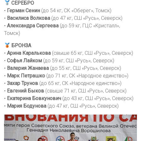
СЕРЕБРО
•
Герман Сенин
(до 54 кг, СК «Оберег», Томск)
•
Василиса Волкова
(до 47 кг, СШ «Русь», Северск)
•
Александра Сергеева
(до 59 кг, ГЦС «Кристалл»,
Томск)
БРОНЗА
•
Арина Каралькова
(свыше 65 кг, СШ «Русь», Северск)
•
Софья Лайком
(до 59 кг, СШ «Русь», Северск)
•
Валерия Жанаева
(до 55 кг, СШ «Русь», Северск)
•
Марк Петрашко
(до 71 кг, СК «Народное единство»)
•
Захар Трунов
(до 65 кг, СК «Народное единство»)
•
Евгений Быков
(свыше 71 кг, СШ «Русь», Северск)
•
Екатерина Бовкунович
(до 43 кг, СШ «Русь», Северск)
•
Мария Бодунова
(до 47 кг, СШ «Русь», Северск)