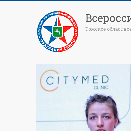
Всеросс
Томское областно