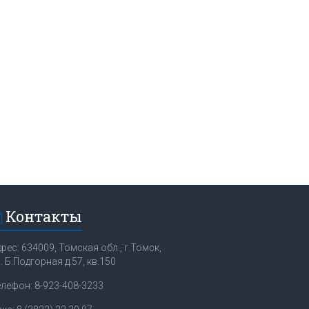
Контакты
рес: 634009, Томская обл., г.Томск,
. Б.Подгорная д.57, кв.150
елефон: 8-923-408-3233