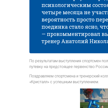
психологическим состо
четыре месяца не участ
вероятность просто пере
поединка стало ясно, чт
— прокомментировал вы
тренер Анатолий Никол
По результатам выступления спортсмен полу
путевку на предстоящее первенство России,
Поздравляем спортсмена и тренерский кол
«Кристалл» с успешным выступлением.