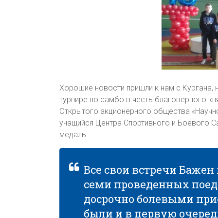
Хорошие новости пришли к нам с Кургана
турнире по самбо в честь благоверного к
Открытого акционерного общества «Научн
учащийся Центра Спортивного и Боевого 
медаль.
Все свои встречи Бажен
семи проведенных поед
досрочно болевыми при
были и в первую очеред