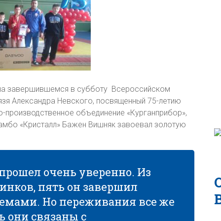
, на завершившемся в субботу Всероссийском
нязя Александра Невского, посвященный 75-летию
о-производственное объединение «Курганприбор»,
Самбо «Кристалл» Бажен Вишняк завоевал золотую
 прошел очень уверенно. Из
инков, пять он завершил
емами. Но переживания все же
ь они связаны с