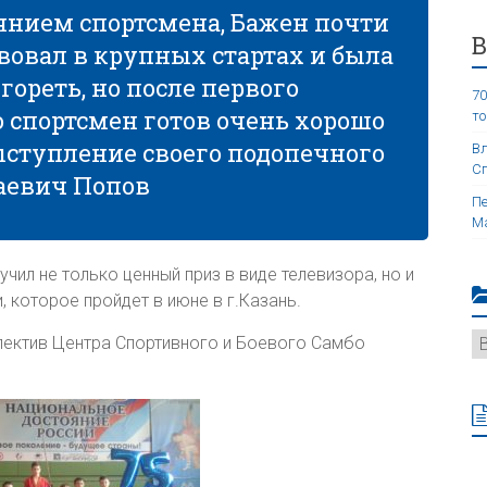
янием спортсмена, Бажен почти
вовал в крупных стартах и была
гореть, но после первого
70
о спортсмен готов очень хорошо
то
ступление своего подопечного
Вл
Сп
аевич Попов
Пе
Ма
чил не только ценный приз в виде телевизора, но и
 которое пройдет в июне в г.Казань.
лектив Центра Спортивного и Боевого Самбо