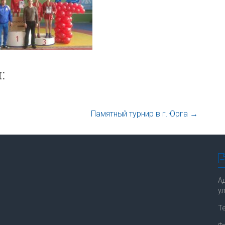
:
Памятный турнир в г.Юрга
→
Ад
ул
Т