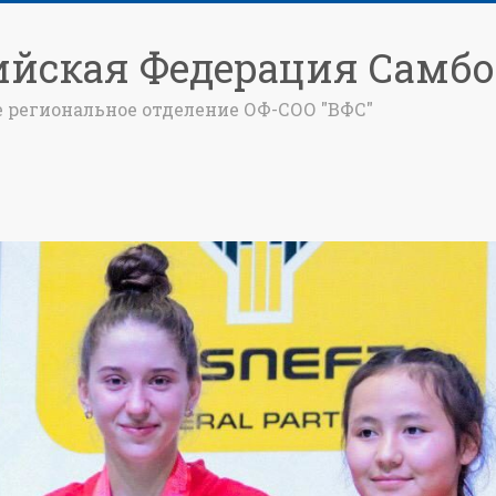
ийская Федерация Самбо
е региональное отделение ОФ-СОО "ВФС"