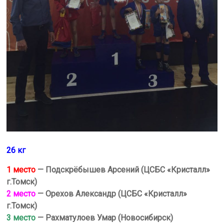
26 кг
1 место
— Подскрёбышев Арсений (ЦСБС «Кристалл»
г.Томск)
2 место
— Орехов Александр (ЦСБС «Кристалл»
г.Томск)
3 место
— Рахматулоев Умар (Новосибирск)