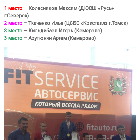
1 место
— Колесников Максим (ДЮСШ «Русь»
г.Северск)
2 место
— Ткаченко Илья (ЦСБС «Кристалл» г.Томск)
3 место
— Кильдибаев Игорь (Кемерово)
3 место
— Арутюнян Артем (Кемерово)