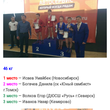
46 кг
1 место
— Исаев Умайбек (Новосибирск)
2 место
— Богачев Данила (ск «Юный самбист»
г.Томск)
3 место
— Волков Егор (ДЮСШ «Русь» г.Северск)
3 место
— Иванов Назар
(Кемерово)