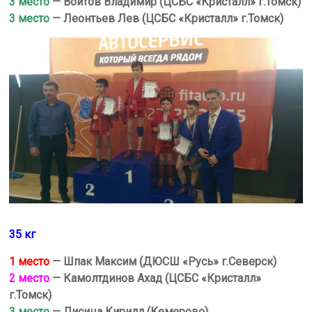
3 место
— Войтов Владимир (ЦСБС «Кристалл» г.Томск)
3 место
— Леонтьев Лев (ЦСБС «Кристалл» г.Томск)
35 кг
1 место
— Шпак Максим (ДЮСШ «Русь» г.Северск)
2 место
— Камолтдинов Ахад (ЦСБС «Кристалл»
г.Томск)
3 место
— Лисица Кирилл (Кемерово)