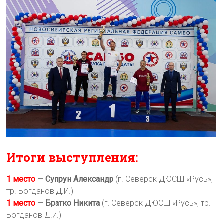
Итоги выступления:
1 место
—
Супрун Александр
(г. Северск ДЮСШ «Русь»,
тр. Богданов Д.И.)
1 место
—
Братко Никита
(г. Северск ДЮСШ «Русь», тр.
Богданов Д.И.)