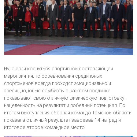
Ну, а если коснуться спортивной составляющей
мероприятия, то соревнования среди юных
спортсменов всегда проходят эмоционально и
зрелищно, юные самбисты в каждом поединке
показывают свою отличную физическую подготовку,
нацеленность на результат и победный потенциал. По
итогам выступления сборная команда Томской области
показала отличный результат завоевав 14 наград и
итоговое второе командное место.