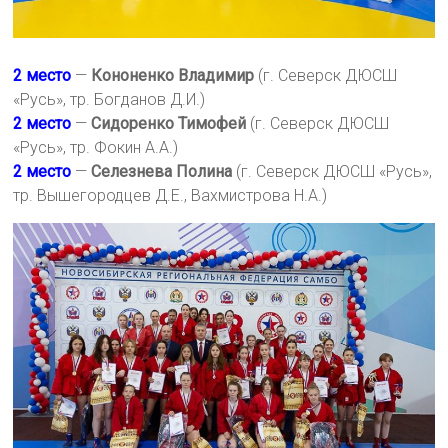
2 место
—
Кононенко Владимир
(г. Северск ДЮСШ
«Русь», тр. Богданов Д.И.)
2 место
—
Сидоренко Тимофей
(г. Северск ДЮСШ
«Русь», тр. Фокин А.А.)
2 место
—
Селезнева Полина
(г. Северск ДЮСШ «Русь»,
тр. Вышегородцев Д.Е., Вахмистрова Н.А.)