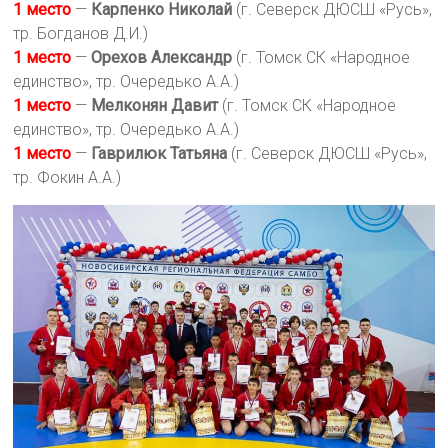
1 место
—
Карпенко Николай
(г. Северск ДЮСШ «Русь»,
тр. Богданов Д.И.)
1 место
—
Орехов Александр
(г. Томск СК «Народное
единство», тр. Очередько А.А.)
1 место
—
Мелконян Давит
(г. Томск СК «Народное
единство», тр. Очередько А.А.)
1 место
—
Гаврилюк Татьяна
(г. Северск ДЮСШ «Русь»,
тр. Фокин А.А.)