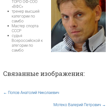
ТОРО ОФ-СОО
«ВФС»
тренер высшей
категории по
самбо
Мастер спорта
CCCР
судья
Всероссийской к
атегории по
самбо
Связанные изображения:
←
Попов Анатолий Николаевич
Мотеко Валерий Петрович
→