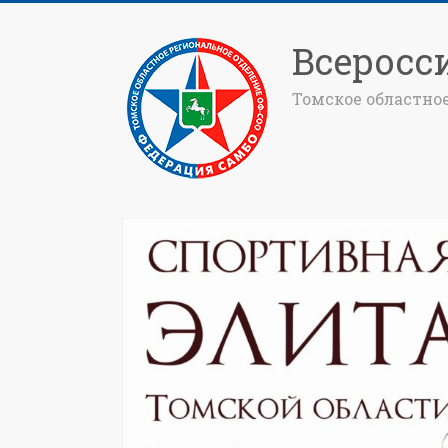
Всеросс
Томское областно