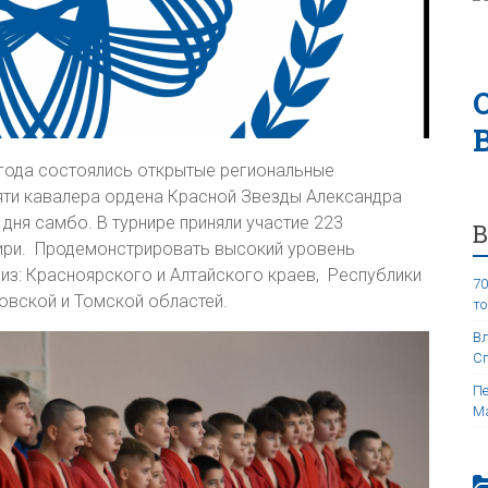
 года состоялись открытые региональные
яти кавалера ордена Красной Звезды Александра
ня самбо. В турнире приняли участие 223
бири. Продемонстрировать высокий уровень
из: Красноярского и Алтайского краев, Республики
70
ровской и Томской областей.
то
Вл
Сп
Пе
Ма