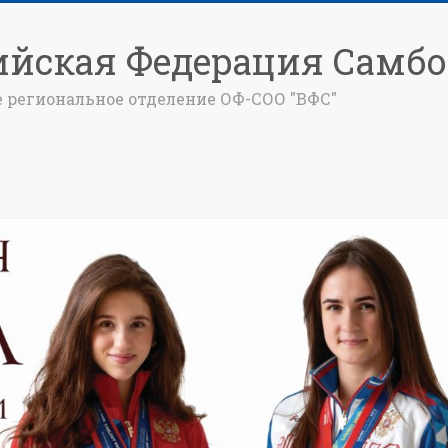
ийская Федерация Самбо
е региональное отделение ОФ-СОО "ВФС"