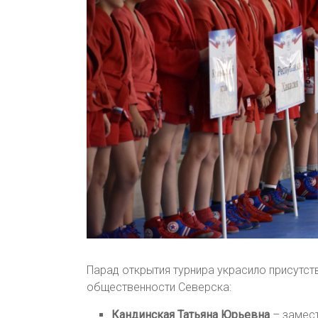
Парад открытия турнира украсило присутст
общественности Северска:
Кандинская Татьяна Юрьевна
– замест