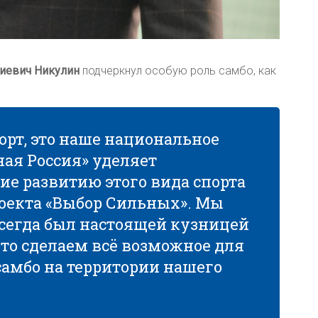
иевич Никулин
подчеркнул особую роль самбо, как
порт, это наше национальное
ная Россия» уделяет
е развитию этого вида спорта
роекта «Выбор Сильных». Мы
всегда был настоящей кузницей
что сделаем всё возможное для
амбо на территории нашего