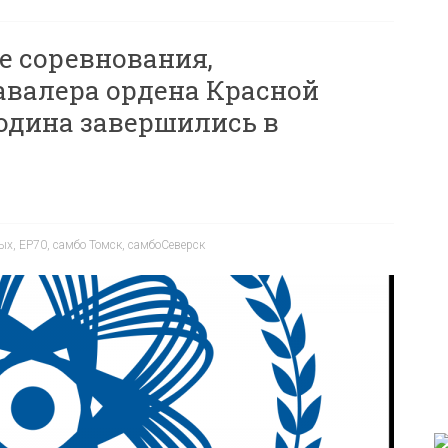
 соревнования,
валера ордена Красной
одина завершились в
ых
,
ЕР70
,
самбо Томск
,
самбоСеверск