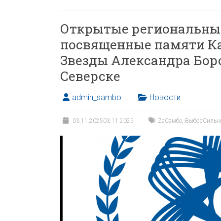
Открытые региональные
посвященные памяти Ка
Звезды Александра Бор
Северске
admin_sambo
Новости
03.11.2025
03.11.2025
ZaСамбо
,
ВыборСильн