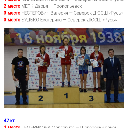
2 место
МЕРК Дарья — Прокопьевск
3 место
НЕСТЕРОВИЧ Валерия — Северск ДЮСШ «Русь»
3 место
БУДЬКО Екатерина — Северск ДЮСШ «Русь»
47 кг
1 место
СЕМЕРИКОВА Маргарита — Шегарский район