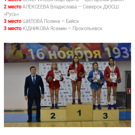
2 место
АЛЕКСЕЕВА Владислава — Северск ДЮСШ
«Русь»
3 место
ШИЛОВА Полина — Бийск
3 место
ЮДНИКОВА Ясемин — Прокопьевск