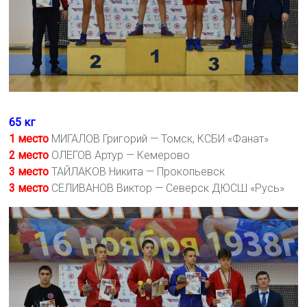
65 кг
1 место
МИГАЛОВ Григорий — Томск, КСБИ «Фанат»
2 место
ОЛЕГОВ Артур — Кемерово
3 место
ТАЙЛАКОВ Никита — Прокопьевск
3 место
СЕЛИВАНОВ Виктор — Северск ДЮСШ «Русь»