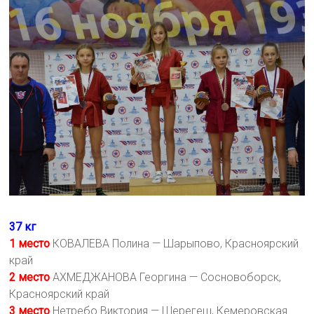
37 кг
1 место
КОВАЛЕВА Полина — Шарыпово, Красноярский
край
2 место
АХМЕДЖАНОВА Георгина — Сосновоборск,
Красноярский край
3 место
Нетребо Виктория — Шерегеш, Кемеровская