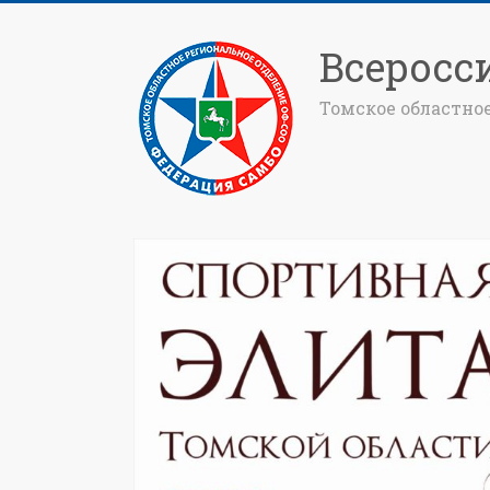
Всеросс
Томское областно