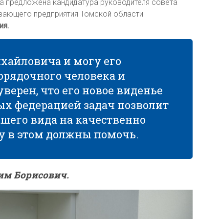
ла предложена кандидатура руководителя совета
вающего предприятия Томской области
ия.
хайловича и могу его
порядочного человека и
верен, что его новое виденье
ых федерацией задач позволит
шего вида на качественно
у в этом должны помочь.
им Борисович.