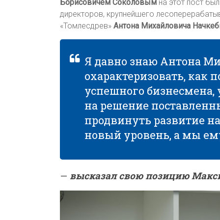
Борисовичем Соколовым
на этот пост бы
директоров, крупнейшего лесоперерабаты
«Томлесдрев»
Антона Михайловича Начкеб
Я давно знаю Антона Ми
охарактеризовать, как 
успешного бизнесмена, у
на решение поставленн
продвинуть развитие на
новый уровень, а мы ем
—
высказал свою позицию Макс