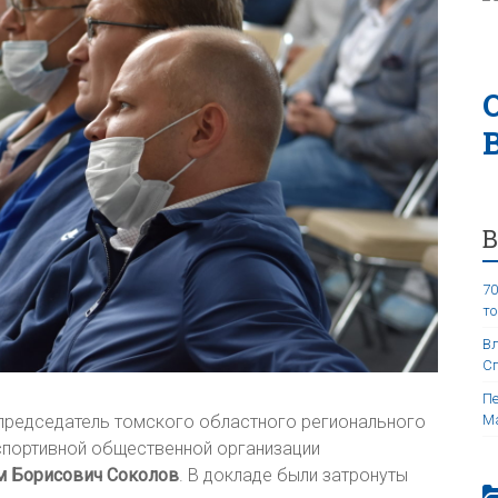
70
то
Вл
Сп
Пе
 председатель томского областного регионального
Ма
спортивной общественной организации
 Борисович Соколов
. В докладе были затронуты