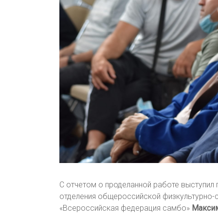
С отчетом о проделанной работе выступил
отделения общероссийской физкультурно-
«Всероссийская федерация самбо»
Максим