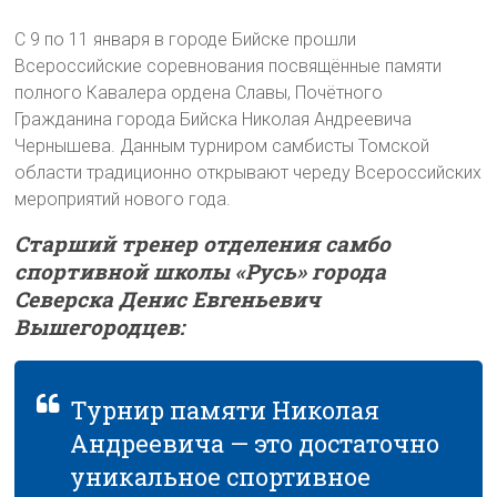
С 9 по 11 января в городе Бийске прошли
Всероссийские соревнования посвящённые памяти
полного Кавалера ордена Славы, Почётного
Гражданина города Бийска Николая Андреевича
Чернышева. Данным турниром самбисты Томской
области традиционно открывают череду Всероссийских
мероприятий нового года.
Старший тренер отделения самбо
спортивной школы «Русь» города
Северска Денис Евгеньевич
Вышегородцев:
Турнир памяти Николая
Андреевича — это достаточно
уникальное спортивное